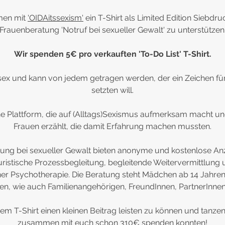
men mit
'OIDAitssexism'
ein T-Shirt als Limited Edition Siebdr
Frauenberatung 'Notruf bei sexueller Gewalt' zu unterstützen
Wir spenden 5€ pro verkauften 'To-Do List' T-Shirt.
nisex und kann von jedem getragen werden, der ein Zeichen fü
setzten will.
ine Plattform, die auf (Alltags)Sexismus aufmerksam macht u
Frauen erzählt, die damit Erfahrung machen mussten.
tung bei sexueller Gewalt bieten anonyme und kostenlose An
ristische Prozessbegleitung, begleitende Weitervermittlung
ner Psychotherapie. Die Beratung steht Mädchen ab 14 Jahren
en, wie auch Familienangehörigen, FreundInnen, PartnerInnen,
em T-Shirt einen kleinen Beitrag leisten zu können und tanze
zusammen mit euch schon 310€ spenden konnten!