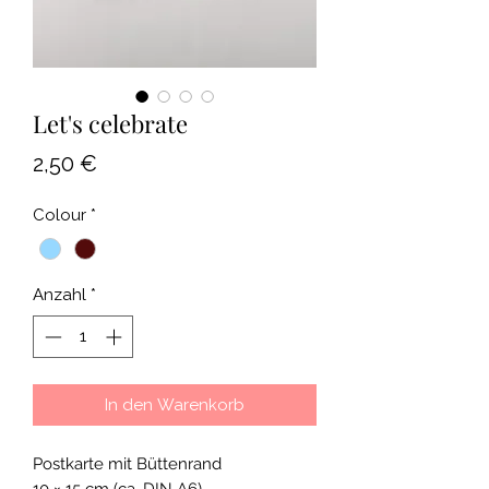
Let's celebrate
Preis
2,50 €
Colour
*
Anzahl
*
In den Warenkorb
Postkarte mit Büttenrand
10 × 15 cm (ca. DIN A6)