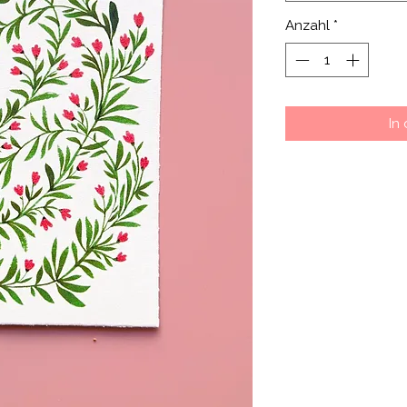
Anzahl
*
In