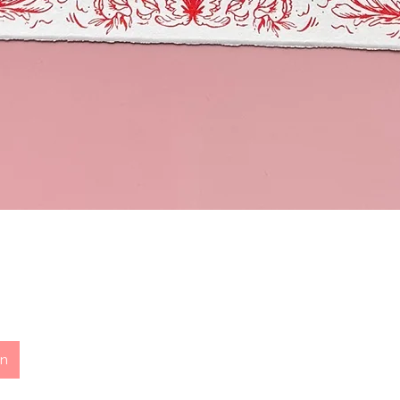
Schnellansicht
AGB
Datenschutzrichtlinien
Work with us!
en
Impressum
Rückgabebedingungen