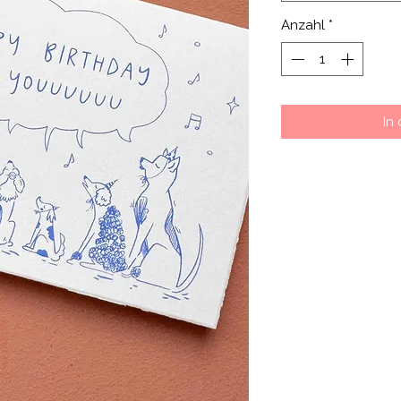
Anzahl
*
In